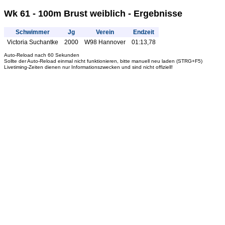
Wk 61 - 100m Brust weiblich - Ergebnisse
Schwimmer
Jg
Verein
Endzeit
Victoria Suchantke
2000
W98 Hannover
01:13,78
Auto-Reload nach 60 Sekunden
Sollte der Auto-Reload einmal nicht funktionieren, bitte manuell neu laden (STRG+F5)
Livetiming-Zeiten dienen nur Informationszwecken und sind nicht offiziell!