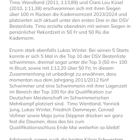
Timo Wendland (2011, 1:13,89) und Clara Lou Küsel
(2010, 1:11,38) erschwammen sich mit ihren Siegen
über 100 m Rücken die Kadernormzeit 2023/2024 und
platzierten sich aktuell unter den ersten Drei in der DSV
Bestenliste. Timo erzielte obendrein mit seinen Siegen in
persönlicher Rekordzeit in 50 Fr und 50 Rü die
Kadernorm.
Enorm stark ebenfalls Lukas Winter. Bei seinen 5 Starts
konnte er sich 5 Mal in die Top 10 der DSV Bestenliste
schwimmen, dreimal sogar unter die Top 3 (50 m+ 100
m Brust, sowie mit 1:12,20 über 50 Fr). In diesem
Zusammenhang ist unbedingt zu erwähnen, dass
momentan aus dem Jahrgang 2011/2012 fünf
Schwimmer und eine Schwimmerin mit ihrer Lagenzeit
im Bereich der Top 100 für die Qualifikation zur
Deutschen Meisterschaft im Schwimmerischen
Mehrkampf platziert sind. Timo Wentland, Yannick
Jung, Lukas Winter, Friedrich Dammeyer, Conrad
Vollmer sowie Maja Junia Döppner drücken wir ganz
fest die Daumen, dass das bis zum
Qualifikationsschluss Ende Mai weiterhin so bleibt!
Erfolgreich waren auch die beiden Kilper Schwestern