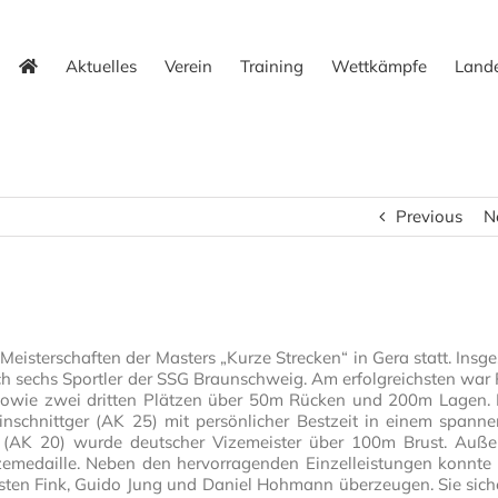
Aktuelles
Verein
Training
Wettkämpfe
Lande
Previous
N
sterschaften der Masters „Kurze Strecken“ in Gera statt. Insg
uch sechs Sportler der SSG Braunschweig. Am erfolgreichsten war 
sowie zwei dritten Plätzen über 50m Rücken und 200m Lagen. 
einschnittger (AK 25) mit persönlicher Bestzeit in einem spann
 (AK 20) wurde deutscher Vizemeister über 100m Brust. Auß
medaille. Neben den hervorragenden Einzelleistungen konnte
orsten Fink, Guido Jung und Daniel Hohmann überzeugen. Sie sich