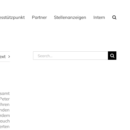
sstützpunkt
Partner
Stellenanzeigen
Intern
Search
ext
for:
esamt
Peter
Ihren
enden
erdem
 auch
erten