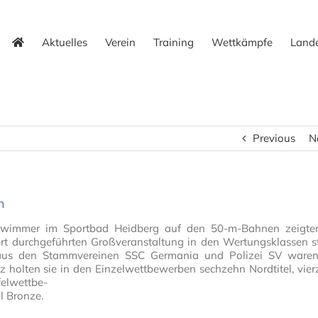
Aktuelles
Verein
Training
Wettkämpfe
Lande
Previous
N
n
chwimmer im Sportbad Heidberg auf den 50-m-Bahnen zeigte
rt durchgeführten Großveranstaltung in den Wertungsklassen s
aus den Stammvereinen SSC Germania und Polizei SV ware
nz holten sie in den Einzelwettbewerben sechzehn Nordtitel, vie
felwettbe-
l Bronze.