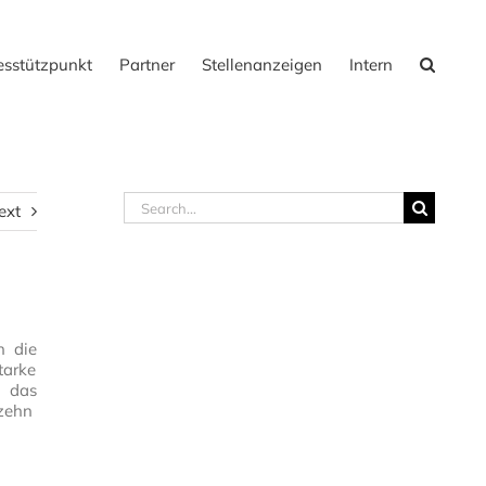
sstützpunkt
Partner
Stellenanzeigen
Intern
Search
ext
for:
n die
tarke
n das
rzehn