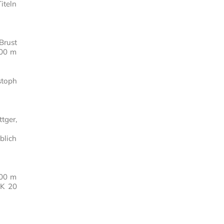
iteln
Brust
500 m
stoph
tger,
blich
200 m
AK 20