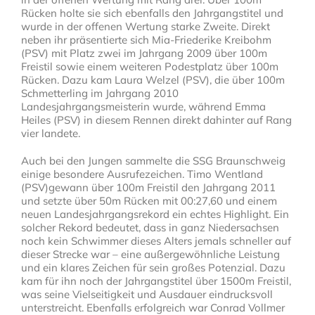
Rücken holte sie sich ebenfalls den Jahrgangstitel und
wurde in der offenen Wertung starke Zweite. Direkt
neben ihr präsentierte sich Mia-Friederike Kreibohm
(PSV) mit Platz zwei im Jahrgang 2009 über 100m
Freistil sowie einem weiteren Podestplatz über 100m
Rücken. Dazu kam Laura Welzel (PSV), die über 100m
Schmetterling im Jahrgang 2010
Landesjahrgangsmeisterin wurde, während Emma
Heiles (PSV) in diesem Rennen direkt dahinter auf Rang
vier landete.
Auch bei den Jungen sammelte die SSG Braunschweig
einige besondere Ausrufezeichen. Timo Wentland
(PSV)gewann über 100m Freistil den Jahrgang 2011
und setzte über 50m Rücken mit 00:27,60 und einem
neuen Landesjahrgangsrekord ein echtes Highlight. Ein
solcher Rekord bedeutet, dass in ganz Niedersachsen
noch kein Schwimmer dieses Alters jemals schneller auf
dieser Strecke war – eine außergewöhnliche Leistung
und ein klares Zeichen für sein großes Potenzial. Dazu
kam für ihn noch der Jahrgangstitel über 1500m Freistil,
was seine Vielseitigkeit und Ausdauer eindrucksvoll
unterstreicht. Ebenfalls erfolgreich war Conrad Vollmer