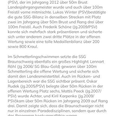
(PSV), der im Jahrgang 2012 über 50m Brust
Landesjahrgangsmeister wurde und auch über 100m
Freistil vorne mitmischte. Lukas Winter (PSV)bestätigte
die gute SSG-Bilanz in denselben Strecken mit Platz
zwei im Jahrgang über 50m Brust und Rang drei über
100m Freistil. Auch Frederik Schöne (Jg.2009/PSV)
konnte sich mehrfach stark präsentieren und sicherte
sich unter anderem zwei dritte Plätze in der offenen
Wertung sowie eine tolle Medaillenbilanz über 200
sowie 800 Kraul.
Im Schmetterlingschwimmen setzte die SSG
Braunschweig ebenfalls ein großes Highlight: Lennart
Röhl (Jg 2006/ SG Blau-Gold) gewann über 100m
Schmetterling die offene Wertung und sicherte sich
damit den Landesmeistertitel. Auch im Rücken- und
Lagenbereich war die SSG sichtbar präsent. Oskar
Rudek (Jg.2005/PSV) belegte über 50m Rücken in der
offenen Wertung Platz sechs, Mattis Peeck (Jg.2007/
PSV) wurde Achter, und Kiril Karpenko (Jg.2009/
PSV)kam über 50m Rücken im Jahrgang 2009 auf Rang
drei. Damit zeigte sich, dass die Braunschweiger nicht
nur in einzelnen Paradedisziplinen, sondern quer durch
das Programm konkurrenzfähig waren.