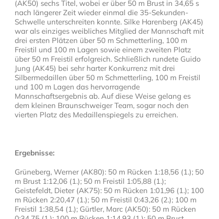
(AK50) sechs Titel, wobei er über 50 m Brust in 34,65 s
nach längerer Zeit wieder einmal die 35-Sekunden-
Schwelle unterschreiten konnte. Silke Harenberg (AK45)
war als einziges weibliches Mitglied der Mannschaft mit
drei ersten Plätzen über 50 m Schmetterling, 100 m
Freistil und 100 m Lagen sowie einem zweiten Platz
über 50 m Freistil erfolgreich. Schließlich rundete Guido
Jung (AK45) bei sehr harter Konkurrenz mit drei
Silbermedaillen über 50 m Schmetterling, 100 m Freistil
und 100 m Lagen das hervorragende
Mannschaftsergebnis ab. Auf diese Weise gelang es
dem kleinen Braunschweiger Team, sogar noch den
vierten Platz des Medaillenspiegels zu erreichen.
Ergebnisse:
Grüneberg, Werner (AK80): 50 m Rücken 1:18,56 (1.); 50
m Brust 1:12,06 (1.); 50 m Freistil 1:05,88 (1.);
Geistefeldt, Dieter (AK75): 50 m Rücken 1:01,96 (1.); 100
m Rücken 2:20,47 (1.); 50 m Freistil 0:43,26 (2.); 100 m
Freistil 1:38,54 (1.); Gürtler, Marc (AK50): 50 m Rücken
0:34,75 (1.); 100 m Rücken 1:14,93 (1.); 50 m Brust