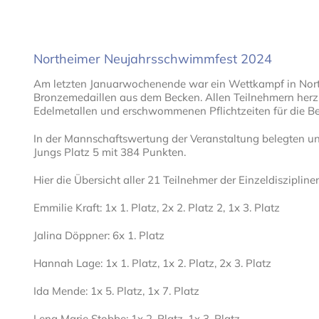
Northeimer Neujahrsschwimmfest 2024
Am letzten
Januarwochenende war ein Wettkampf in Nort
Bronzemedaillen
aus dem Becken.
Allen Teilnehmern her
Edelmetallen und erschwommenen Pflichtzeiten für die Be
In der Mannschaftswertung der Veranstaltung belegten u
Jungs Platz
5 mit 384 Punkten
.
Hier die Übersicht aller
21
Teilnehmer
der Einzeldiszipline
Emmilie Kraft
: 1x 1.
Platz, 2x 2.
Platz 2
,
1x 3.
Platz
Jalina Döppner:
6x 1.
Platz
Hannah Lage
: 1x 1.
Platz, 1x
2.
Platz, 2x
3.
Platz
Ida Mende:
1x 5.
P
latz
, 1x 7.
Plat
z
Lena Marie Stobbe:
1x 2.
Platz
,
1x
3.
Platz