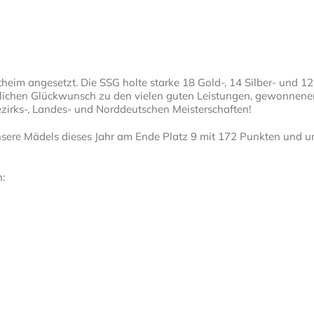
heim angesetzt.
Die SSG
holte
starke 18 Gold-,
14
Silber- und
1
2
zlichen Glückwunsch zu
den
vielen guten Leistungen, gewonnene
zirks-, Landes- und Norddeutschen Meisterschaften!
nsere Mädels dieses Jahr am Ende Platz
9 mit 172 Punkten
und u
n: